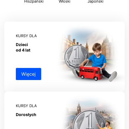
Hiszpański
Włoski
Japoński
KURSY DLA
Dzieci
od 4 lat
Więcej
KURSY DLA
Dorosłych